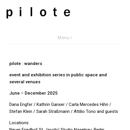
pilote contemporary, art from Berlin
Menu
pilote : wanders
event and e
xhibition
series in public space and
several venues
June – December 2025
Dana Engfer / Kathrin Ganser / Carla Mercedes Hihn /
Stefan Klein / Sarah Straßmann / Attilio Tono and guests
Locations:
Neuer Friedhof St. Jacobi/ Studio Nagelnau, Berlin